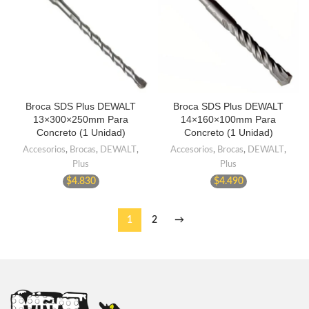
Broca SDS Plus DEWALT
Broca SDS Plus DEWALT
13×300×250mm Para
14×160×100mm Para
Concreto (1 Unidad)
Concreto (1 Unidad)
Accesorios
,
Brocas
,
DEWALT
,
Accesorios
,
Brocas
,
DEWALT
,
Plus
Plus
$
4.830
$
4.490
1
2
→