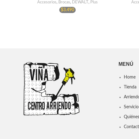
Accesorios
,
Brocas
,
DEWALT
,
Plus
Acce
$
3.490
MENÚ
Home
Tienda
Arriend
Servicio
Quiéne
Contac