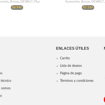
sorios
,
Brocas
,
DEWALT
,
Plus
Accesorios
,
Brocas
,
DEWALT
$
6.940
$
7.160
ENLACES ÚTILES
Carrito
Lista de deseos
os
Página de pago
 técnico
Términos y condiciones
s somos
to