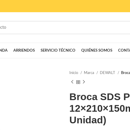
ENDA
ARRIENDOS
SERVICIO TÉCNICO
QUIÉNES SOMOS
CONT
Inicio
Marca
DEWALT
Broc
Broca SDS 
12×210×150m
Unidad)