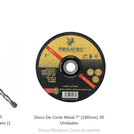
T
Disco De Corte Metal 7″ (180mm) 30
Broca
to (1
Unidades
Discos/Abrasivos
,
Corte
,
Accesorios