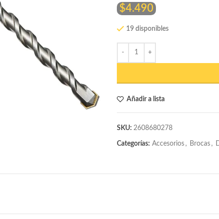
$
4.490
19 disponibles
Añadir a lista
SKU:
2608680278
Categorías:
Accesorios
,
Brocas
,