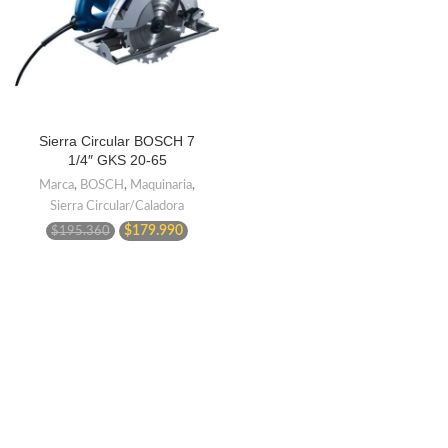
Sierra Circular BOSCH 7
1/4″ GKS 20-65
Marca
,
BOSCH
,
Maquinaria
,
Sierra Circular/Caladora
El
El
$
179.990
$
195.360
precio
precio
original
actual
era:
es:
$195.360.
$179.990.