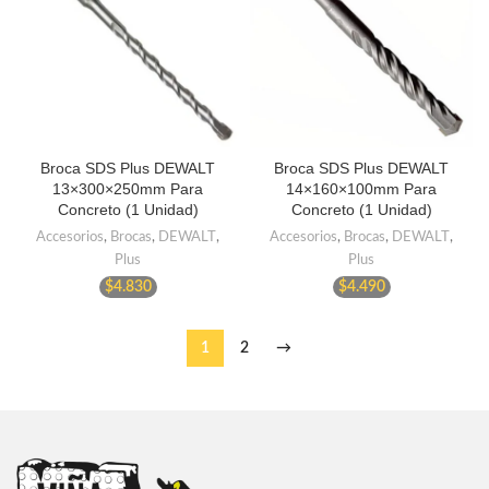
Broca SDS Plus DEWALT
Broca SDS Plus DEWALT
13×300×250mm Para
14×160×100mm Para
Concreto (1 Unidad)
Concreto (1 Unidad)
Accesorios
,
Brocas
,
DEWALT
,
Accesorios
,
Brocas
,
DEWALT
,
Plus
Plus
$
4.830
$
4.490
1
2
→