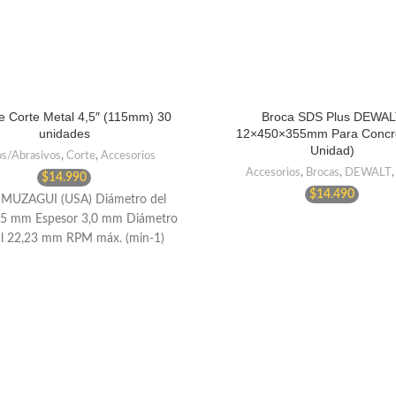
e Corte Metal 4,5″ (115mm) 30
Broca SDS Plus DEWAL
unidades
12×450×355mm Para Concre
Unidad)
os/Abrasivos
,
Corte
,
Accesorios
Accesorios
,
Brocas
,
DEWALT
$
14.990
$
14.490
 MUZAGUI (USA) Diámetro del
15 mm Espesor 3,0 mm Diámetro
al 22,23 mm RPM máx. (min-1)
13.300 Velocidad