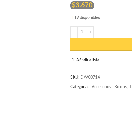
$
3.670
19 disponibles
Añadir a lista
SKU:
DW00714
Categorías:
Accesorios
,
Brocas
,