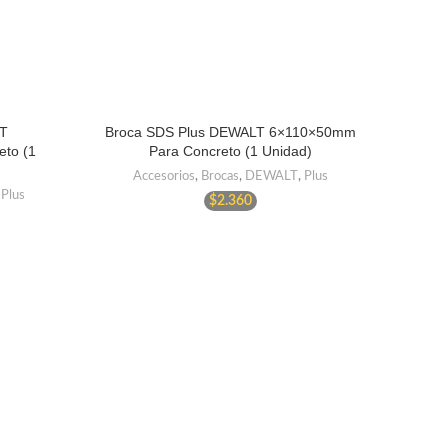
T
Broca SDS Plus DEWALT 6×110×50mm
to (1
Para Concreto (1 Unidad)
Accesorios
,
Brocas
,
DEWALT
,
Plus
,
Plus
$
2.360
Disco
Disc