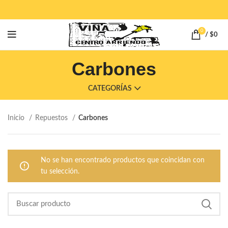
0
/
$
0
Carbones
CATEGORÍAS
Inicio
Repuestos
Carbones
No se han encontrado productos que coincidan con
tu selección.