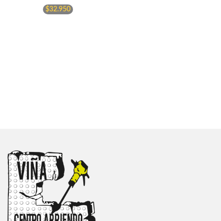
$
32.950