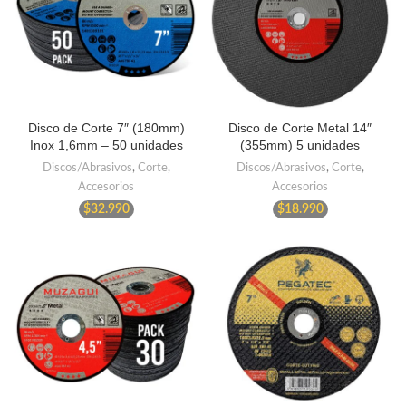
Disco de Corte 7″ (180mm)
Disco de Corte Metal 14″
Inox 1,6mm – 50 unidades
(355mm) 5 unidades
Discos/Abrasivos
,
Corte
,
Discos/Abrasivos
,
Corte
,
Accesorios
Accesorios
$
32.990
$
18.990