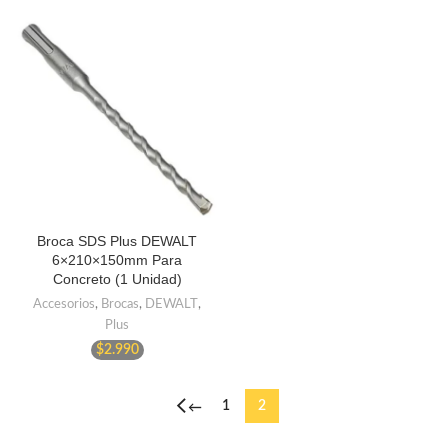
Broca SDS Plus DEWALT
6×210×150mm Para
Concreto (1 Unidad)
Accesorios
,
Brocas
,
DEWALT
,
Plus
$
2.990
1
2
←