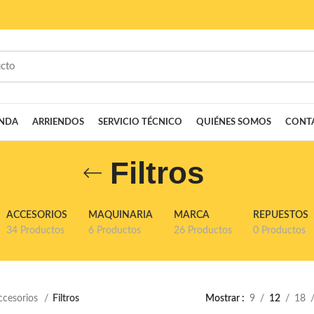
ENDA
ARRIENDOS
SERVICIO TÉCNICO
QUIÉNES SOMOS
CONT
Filtros
ACCESORIOS
MAQUINARIA
MARCA
REPUESTOS
34 Productos
6 Productos
26 Productos
0 Productos
ccesorios
Filtros
Mostrar
9
12
18