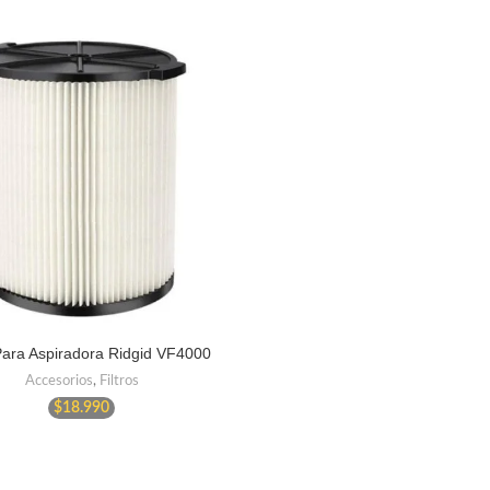
 Para Aspiradora Ridgid VF4000
Accesorios
,
Filtros
$
18.990