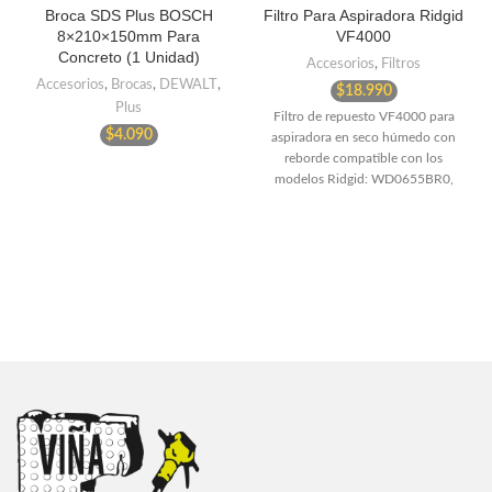
Broca SDS Plus BOSCH
Filtro Para Aspiradora Ridgid
8×210×150mm Para
VF4000
Concreto (1 Unidad)
Accesorios
,
Filtros
Accesorios
,
Brocas
,
DEWALT
,
$
18.990
Plus
Filtro de repuesto VF4000 para
$
4.090
aspiradora en seco húmedo con
reborde compatible con los
modelos Ridgid: WD0655BR0,
WD5500, WD0671, WD6425,