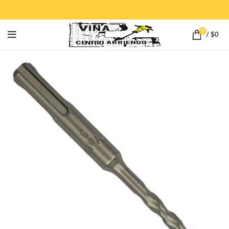
0
/
$
0