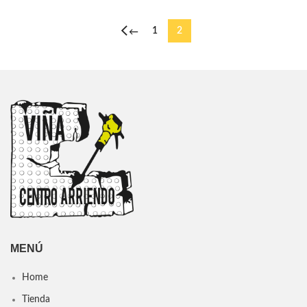
1
2
←
MENÚ
Home
Tienda